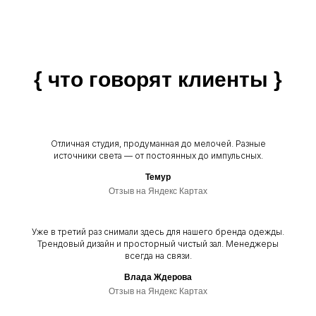
{ что говорят клиенты }
ФОТОСТУДИЯ И ЗАЛ TABOO® (ТАБУ
АЭСТЕТИК)
Москва, ул. 1-я Ямского поля, 1к1
[ЖК "Слава"]
Отличная студия, продуманная до мелочей. Разные
источники света — от постоянных до импульсных.
Социальная
Тел.: +7 (996) 979-92-21
сеть*
Телеграмма
Электронная почта:
Темур
taboo.club@yandex.ru
ВК
Отзыв на Яндекс Картах
ставки ще
ИП Сорокина Виктория
Владимировна
Правила использования
ИНН 613602744703
ОГРНИП 319619600180671
*мета, запрещенная в РФ
Уже в третий раз снимали здесь для нашего бренда одежды.
организации
Трендовый дизайн и просторный чистый зал. Менеджеры
всегда на связи.
Влада Ждерова
Отзыв на Яндекс Картах