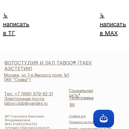
↳
↳
написать
написать
в ТГ
в MAX